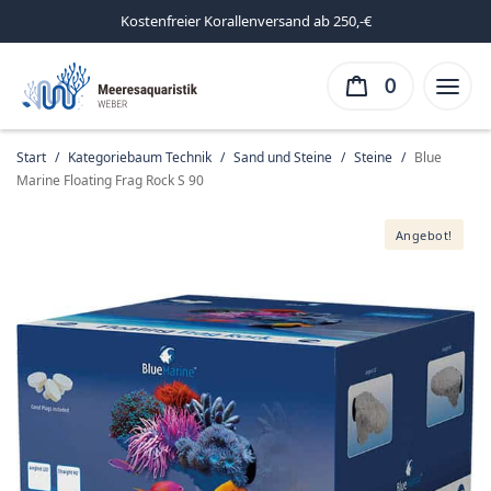
Kostenfreier Korallenversand ab 250,-€
0
Start
/
Kategoriebaum Technik
/
Sand und Steine
/
Steine
/
Blue
Marine Floating Frag Rock S 90
Angebot!