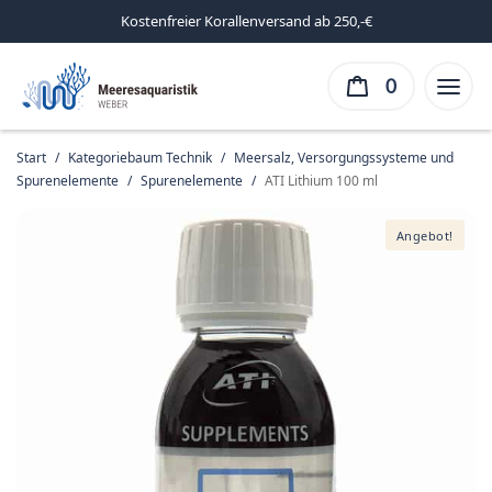
Kostenfreier Korallenversand ab 250,-€
0
Start
/
Kategoriebaum Technik
/
Meersalz, Versorgungssysteme und
Spurenelemente
/
Spurenelemente
/
ATI Lithium 100 ml
Angebot!