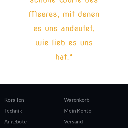
Meeres, mit denen
es uns andeutet,
wie lieb es uns
hat.“
Korallen
Warenkorb
Technik
Mein Konto
Angebote
Versand