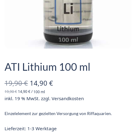
ATI Lithium 100 ml
Ursprünglicher
Aktueller
19,90
€
14,90
€
19,90
€
14,90
€
/
100
ml
Preis war:
Preis ist:
inkl. 19 % MwSt.
zzgl.
Versandkosten
19,90 €
14,90 €.
Einzelelement zur gezielten Versorgung von Riffaquarien.
Lieferzeit:
1-3 Werktage