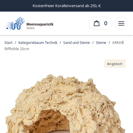
Kostenfreier Korallenversand ab 250,-€
0
Start
/
Kategoriebaum Technik
/
Sand und Steine
/
Steine
/
ARKA®
Riffhöhle 20cm
Angebot!