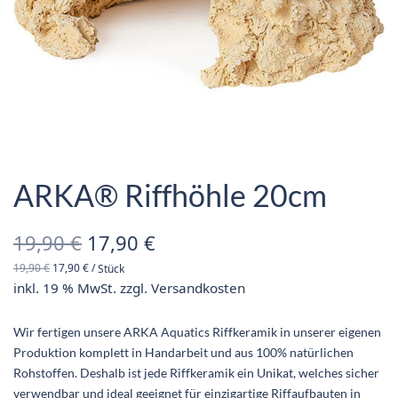
ARKA® Riffhöhle 20cm
Ursprünglicher
Aktueller
19,90
€
17,90
€
19,90
€
17,90
€
/
Stück
Preis war:
Preis ist:
inkl. 19 % MwSt.
zzgl.
Versandkosten
19,90 €
17,90 €.
Wir fertigen unsere ARKA Aquatics Riffkeramik in unserer eigenen
Produktion komplett in Handarbeit und aus 100% natürlichen
Rohstoffen. Deshalb ist jede Riffkeramik ein Unikat, welches sicher
verwendbar und ideal geeignet für einzigartige Riffaufbauten in