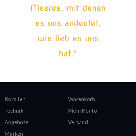
Meeres, mit denen
es uns andeutet,
wie lieb es uns
hat.“
Korallen
Warenkorb
Technik
Mein Konto
Angebote
Versand
Marken