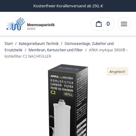
Kostenfreier Korallenversand ab 250,-€
0
Start
/
Kategoriebaum Technik
/
Osmoseanlage, Zubehör und
Ersatzteile
/
Membran, Kartuschen und Filter
/
ARKA myAqua 3800® –
Kohlefilter C2 NACHFÜLLER
Angebot!