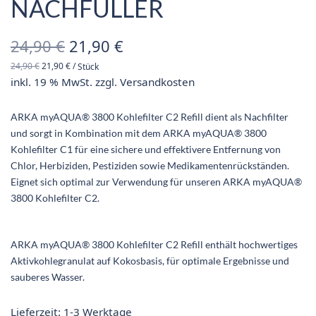
NACHFÜLLER
Ursprünglicher
Aktueller
24,90
€
21,90
€
24,90
€
21,90
€
/
Stück
Preis war:
Preis ist:
inkl. 19 % MwSt.
zzgl.
Versandkosten
24,90 €
21,90 €.
ARKA myAQUA® 3800 Kohlefilter C2 Refill dient als Nachfilter
und sorgt in Kombination mit dem ARKA myAQUA® 3800
Kohlefilter C1 für eine sichere und effektivere Entfernung von
Chlor, Herbiziden, Pestiziden sowie Medikamentenrückständen.
Eignet sich optimal zur Verwendung für unseren ARKA myAQUA®
3800 Kohlefilter C2.
ARKA myAQUA® 3800 Kohlefilter C2 Refill enthält hochwertiges
Aktivkohlegranulat auf Kokosbasis, für optimale Ergebnisse und
sauberes Wasser.
Lieferzeit:
1-3 Werktage