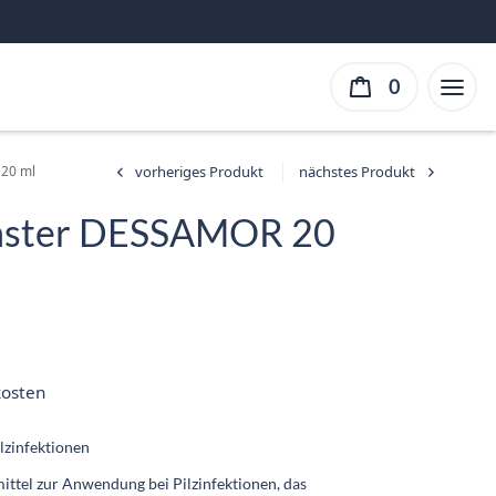
0
20 ml
nster DESSAMOR 20
r
r
:
kosten
ilzinfektionen
ittel zur Anwendung bei Pilzinfektionen, das