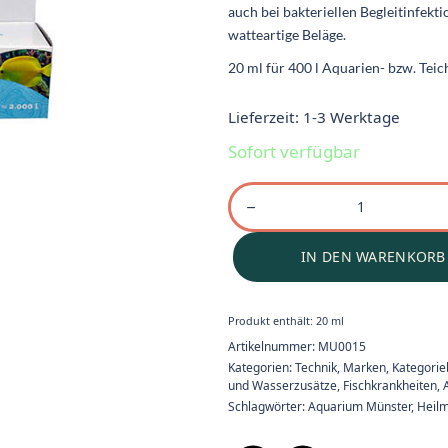
auch bei bakteriellen Begleitinfekt
watteartige Beläge.
20 ml für 400 l Aquarien- bzw. Tei
Lieferzeit:
1-3 Werktage
Sofort verfügbar
IN DEN WARENKORB
Produkt enthält: 20
ml
Artikelnummer:
MU0015
Kategorien:
Technik
,
Marken
,
Kategori
und Wasserzusätze
,
Fischkrankheiten
,
Schlagwörter:
Aquarium Münster
,
Heilm