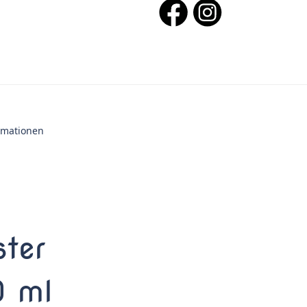
ormationen
ter
 ml