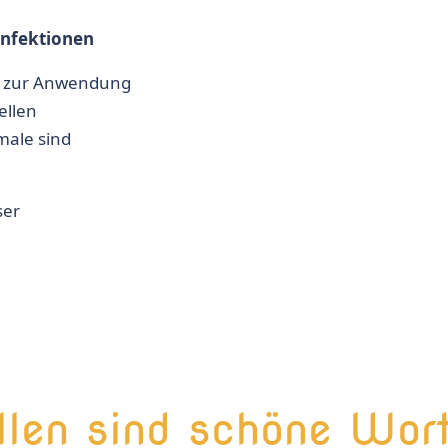
zinfektionen
el zur Anwendung
ellen
male sind
ser
llen sind schöne Wor