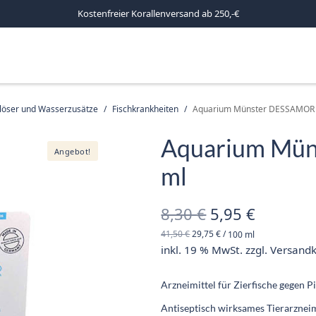
Kostenfreier Korallenversand ab 250,-€
mlöser und Wasserzusätze
/
Fischkrankheiten
/
Aquarium Münster DESSAMOR 
Aquarium Mü
Angebot!
ml
Ursprüngliche
Aktuelle
8,30
€
5,95
€
41,50
€
29,75
€
/
100
ml
Preis war:
Preis ist
inkl. 19 % MwSt.
zzgl.
Versand
8,30 €
5,95 €.
Arzneimittel für Zierfische gegen P
Antiseptisch wirksames Tierarzneim