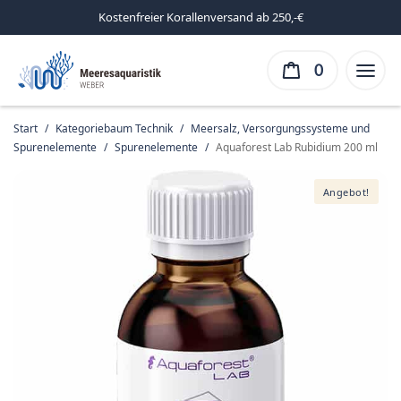
Kostenfreier Korallenversand ab 250,-€
0
Start
/
Kategoriebaum Technik
/
Meersalz, Versorgungssysteme und
Spurenelemente
/
Spurenelemente
/
Aquaforest Lab Rubidium 200 ml
Angebot!