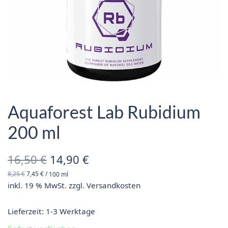
Aquaforest Lab Rubidium
200 ml
Ursprünglicher
Aktueller
16,50
€
14,90
€
8,25
€
7,45
€
/
100
ml
Preis war:
Preis ist:
inkl. 19 % MwSt.
zzgl.
Versandkosten
16,50 €
14,90 €.
Lieferzeit:
1-3 Werktage