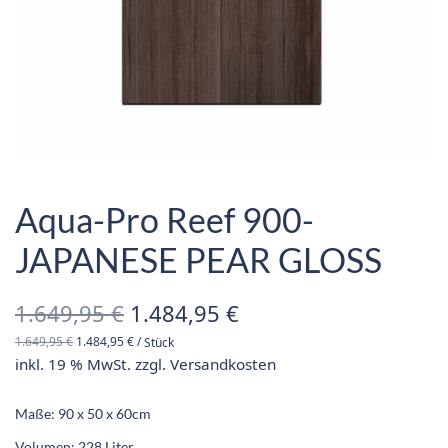
Aqua-Pro Reef 900-
JAPANESE PEAR GLOSS
Ursprünglicher
Aktueller
1.649,95
€
1.484,95
€
1.649,95
€
1.484,95
€
/
Stück
Preis war:
Preis ist:
inkl. 19 % MwSt.
zzgl.
Versandkosten
1.649,95 €
1.484,95 €.
Maße: 90 x 50 x 60cm
Volumen: 228 Liter