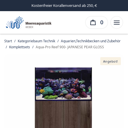
Kostenfreier Korallenversand ab 250,-€
0
Start
/
Kategoriebaum Technik
/
Aquarien,Technikbecken und Zubehör
/
Komplettsets
/
Aqua-Pro Reef 900- JAPANESE PEAR GLOSS
Angebot!