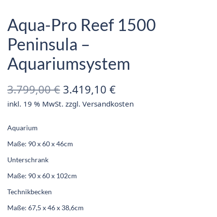
Aqua-Pro Reef 1500
Peninsula –
Aquariumsystem
Ursprünglicher
Aktueller
3.799,00
€
3.419,10
€
inkl. 19 % MwSt.
zzgl.
Versandkosten
Preis war:
Preis ist:
3.799,00 €
3.419,10 €.
Aquarium
Maße: 90 x 60 x 46cm
Unterschrank
Maße: 90 x 60 x 102cm
Technikbecken
Maße: 67,5 x 46 x 38,6cm