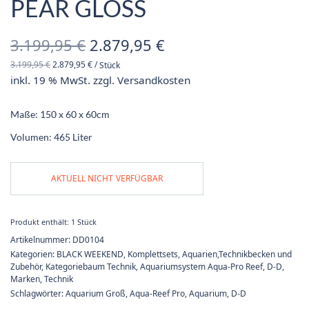
PEAR GLOSS
Ursprünglicher
Aktueller
3.199,95
€
2.879,95
€
3.199,95
€
2.879,95
€
/
Stück
Preis war:
Preis ist:
inkl. 19 % MwSt.
zzgl.
Versandkosten
3.199,95 €
2.879,95 €.
Maße: 150 x 60 x 60cm
Volumen: 465 Liter
AKTUELL NICHT VERFÜGBAR
Produkt enthält: 1
Stück
Artikelnummer:
DD0104
Kategorien:
BLACK WEEKEND
,
Komplettsets
,
Aquarien,Technikbecken und
Zubehör
,
Kategoriebaum Technik
,
Aquariumsystem Aqua-Pro Reef
,
D-D
,
Marken
,
Technik
Schlagwörter:
Aquarium Groß
,
Aqua-Reef Pro
,
Aquarium
,
D-D