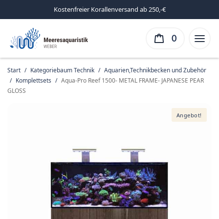
Kostenfreier Korallenversand ab 250,-€
0
Start
/
Kategoriebaum Technik
/
Aquarien,Technikbecken und Zubehör
/
Komplettsets
/
Aqua-Pro Reef 1500- METAL FRAME- JAPANESE PEAR
GLOSS
Angebot!