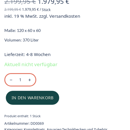
Ursprünglicher
Aktueller
2.199,95
€
1.979,95
€
2.199,95
€
1.979,95
€
/
Stück
Preis war:
Preis ist:
inkl. 19 % MwSt.
zzgl.
Versandkosten
2.199,95 €
1.979,95 €.
Maße: 120 x 60 x 60
Volumen: 370 Liter
Lieferzeit:
4-8 Wochen
Aktuell nicht verfügbar
IN DEN WARENKORB
Produkt enthält: 1
Stück
Artikelnummer:
DD0069
Kategorien:
Komplettsets
,
Aquarien,Technikbecken und Zubehör
,