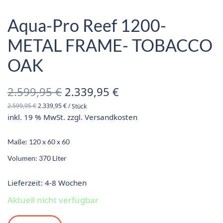
Aqua-Pro Reef 1200-
METAL FRAME- TOBACCO
OAK
Ursprünglicher
Aktueller
2.599,95
€
2.339,95
€
2.599,95
€
2.339,95
€
/
Stück
Preis war:
Preis ist:
inkl. 19 % MwSt.
zzgl.
Versandkosten
2.599,95 €
2.339,95 €.
Maße: 120 x 60 x 60
Volumen: 370 Liter
Lieferzeit:
4-8 Wochen
Aktuell nicht verfügbar