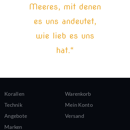
Meeres, mit denen
es uns andeutet,
wie lieb es uns
hat.“
Korallen
Warenkorb
Technik
Mein Konto
Angebote
Versand
Marken