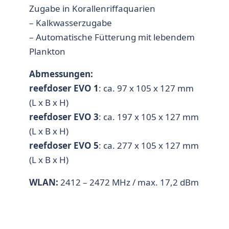
Zugabe in Korallenriffaquarien
– Kalkwasserzugabe
– Automatische Fütterung mit lebendem
Plankton
Abmessungen:
reefdoser EVO 1
: ca. 97 x 105 x 127 mm
(L x B x H)
reefdoser EVO 3
: ca. 197 x 105 x 127 mm
(L x B x H)
reefdoser EVO 5
: ca. 277 x 105 x 127 mm
(L x B x H)
WLAN:
2412 – 2472 MHz / max. 17,2 dBm