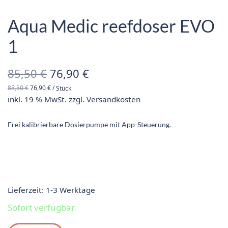
Aqua Medic reefdoser EVO
1
Ursprünglicher
Aktueller
85,50
€
76,90
€
85,50
€
76,90
€
/
Stück
Preis war:
Preis ist:
inkl. 19 % MwSt.
zzgl.
Versandkosten
85,50 €
76,90 €.
Frei kalibrierbare Dosierpumpe mit App-Steuerung.
Lieferzeit:
1-3 Werktage
Sofort verfügbar