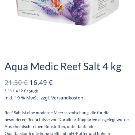
Aqua Medic Reef Salt 4 kg
Ursprünglicher
Aktueller
21,50
€
16,49
€
5,38
€
4,12
€
/
Stück
Preis war:
Preis ist:
inkl. 19 % MwSt.
zzgl.
Versandkosten
21,50 €
16,49 €.
Reef Salt ist eine moderne Meersalzmischung, die für die
besonderen Bedürfnisse von Korallenriffaquarien ausgelegt wurde.
Aus chemisch reinen Rohstoffen, unter laufender
Qualitätskontrolle hergestellt, mit pH-Puffer und hohem