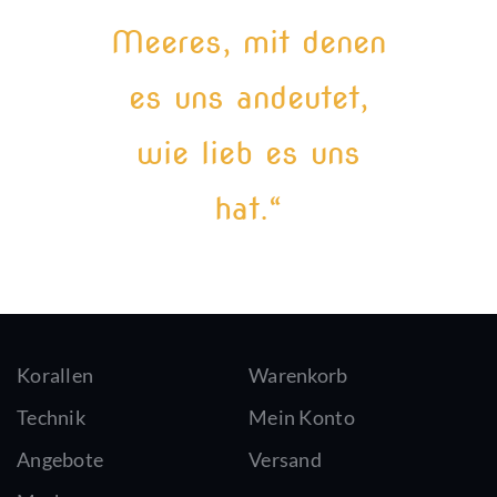
Meeres, mit denen
es uns andeutet,
wie lieb es uns
hat.“
Korallen
Warenkorb
Technik
Mein Konto
Angebote
Versand