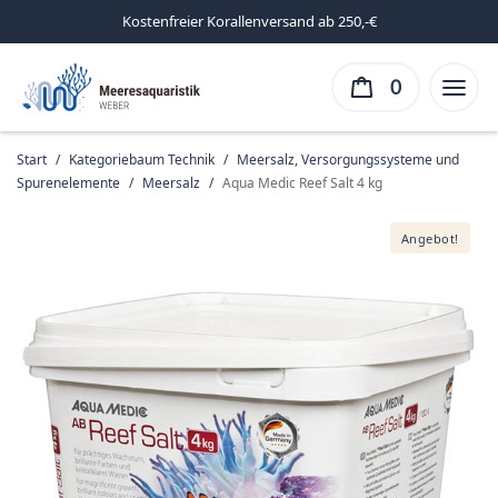
Kostenfreier Korallenversand ab 250,-€
0
Start
/
Kategoriebaum Technik
/
Meersalz, Versorgungssysteme und
Spurenelemente
/
Meersalz
/
Aqua Medic Reef Salt 4 kg
Angebot!