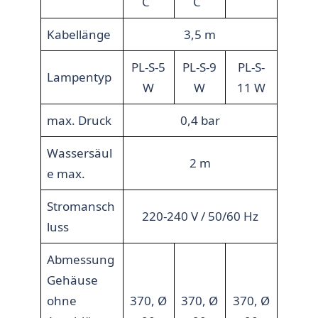
C
C
Kabellänge
3,5 m
PL-S-5
PL-S-9
PL-S-
Lampentyp
W
W
11 W
max. Druck
0,4 bar
Wassersäul
2 m
e max.
Stromansch
220-240 V / 50/60 Hz
luss
Abmessung
Gehäuse
ohne
370, Ø
370, Ø
370, Ø