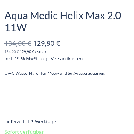
Aqua Medic Helix Max 2.0 –
11W
Ursprünglicher
Aktueller
134,00
€
129,90
€
134,00
€
129,90
€
/
Stück
Preis war:
Preis ist:
inkl. 19 % MwSt.
zzgl.
Versandkosten
134,00 €
129,90 €.
UV-C Wasserklärer für Meer- und Süßwasseraquarien.
Lieferzeit:
1-3 Werktage
Sofort verfügbar