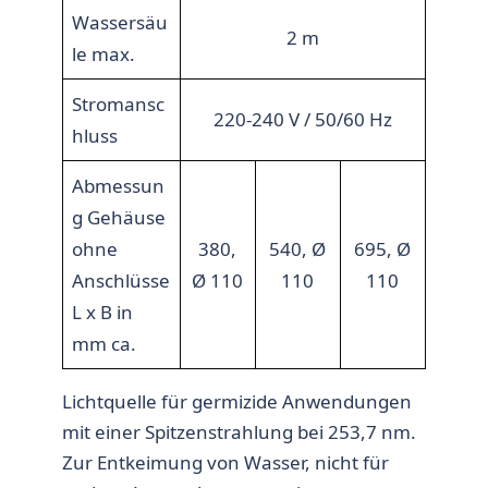
Wassersäu
2 m
le max.
Stromansc
220-240 V / 50/60 Hz
hluss
Abmessun
g Gehäuse
ohne
380,
540, Ø
695, Ø
Anschlüsse
Ø 110
110
110
L x B in
mm ca.
Lichtquelle für germizide Anwendungen
mit einer Spitzenstrahlung bei 253,7 nm.
Zur Entkeimung von Wasser, nicht für