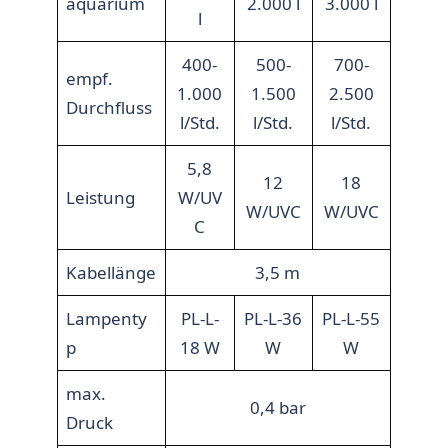
aquarium
2.000 l
3.000 l
l
400-
500-
700-
empf.
1.000
1.500
2.500
Durchfluss
l/Std.
l/Std.
l/Std.
5,8
12
18
Leistung
W/UV
W/UVC
W/UVC
C
Kabellänge
3,5 m
Lampenty
PL-L-
PL-L-36
PL-L-55
p
18 W
W
W
max.
0,4 bar
Druck