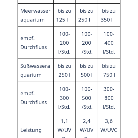
Meerwasser
bis zu
bis zu
bis zu
aquarium
125 l
250 l
350 l
100-
100-
100-
empf.
200
200
400
Durchfluss
l/Std.
l/Std.
l/Std.
Süßwassera
bis zu
bis zu
bis zu
quarium
250 l
500 l
750 l
100-
100-
300-
empf.
300
500
800
Durchfluss
l/Std.
l/Std.
l/Std.
1,1
2,4
3,6
Leistung
W/UV
W/UV
W/UVC