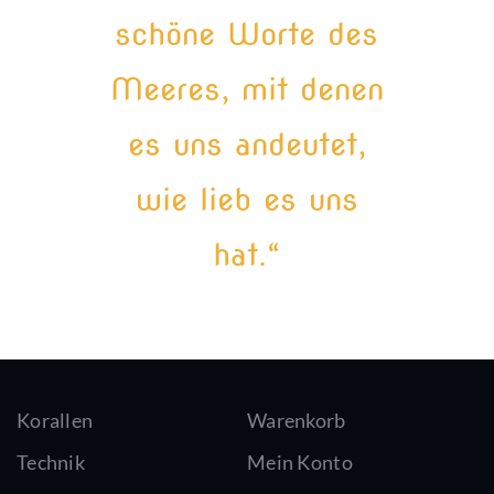
schöne Worte des
Meeres, mit denen
es uns andeutet,
wie lieb es uns
hat.“
Korallen
Warenkorb
Technik
Mein Konto