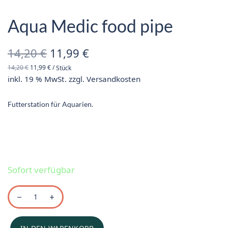
Aqua Medic food pipe
Ursprünglicher
Aktueller
14,20
€
11,99
€
14,20
€
11,99
€
/
Stück
Preis war:
Preis ist:
inkl. 19 % MwSt.
zzgl.
Versandkosten
14,20 €
11,99 €.
Futterstation für Aquarien.
Sofort verfügbar