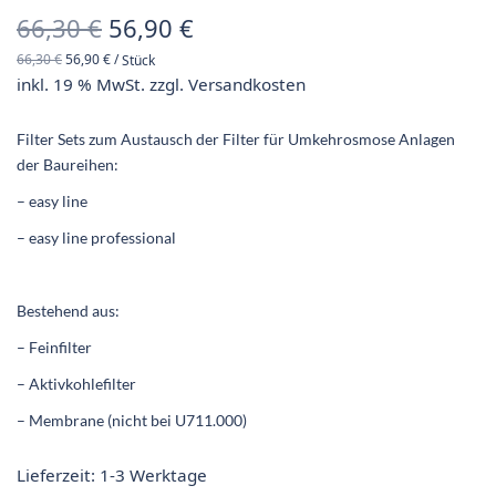
Ursprünglicher
Aktueller
66,30
€
56,90
€
66,30
€
56,90
€
/
Stück
Preis war:
Preis ist:
inkl. 19 % MwSt.
zzgl.
Versandkosten
66,30 €
56,90 €.
Filter Sets zum Austausch der Filter für Umkehrosmose Anlagen
der Baureihen:
– easy line
– easy line professional
Bestehend aus:
– Feinfilter
– Aktivkohlefilter
– Membrane (nicht bei U711.000)
Lieferzeit:
1-3 Werktage