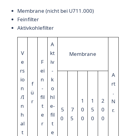
Membrane (nicht bei U711.000)
Feinfilter
Aktivkohlefilter
A
V
kt
Membrane
e
F
iv
rs
ei
-
A
io
n
k
f
rt
n
-
o
ü
.
/I
fil
hl
1
1
2
r
N
n
t
e-
5
7
0
5
0
r.
h
e
fil
0
5
0
0
0
al
r
t
t
e