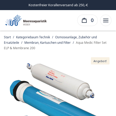
Kostenfreier Korallenversand ab 250,-€
0
Start
/
Kategoriebaum Technik
/
Osmoseanlage, Zubehör und
Ersatzteile
/
Membran, Kartuschen und Filter
/
Aqua Medic Filter Set
ELP & Membrane 200
Angebot!