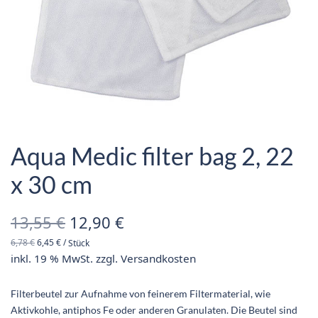
Aqua Medic filter bag 2, 22
x 30 cm
Ursprünglicher
Aktueller
13,55
€
12,90
€
6,78
€
6,45
€
/
Stück
Preis war:
Preis ist:
inkl. 19 % MwSt.
zzgl.
Versandkosten
13,55 €
12,90 €.
Filterbeutel zur Aufnahme von feinerem Filtermaterial, wie
Aktivkohle, antiphos Fe oder anderen Granulaten. Die Beutel sind