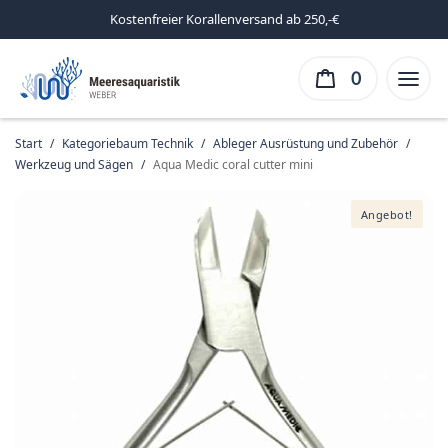
Kostenfreier Korallenversand ab 250,-€
0
Start
/
Kategoriebaum Technik
/
Ableger Ausrüstung und Zubehör
/
Werkzeug und Sägen
/
Aqua Medic coral cutter mini
Angebot!