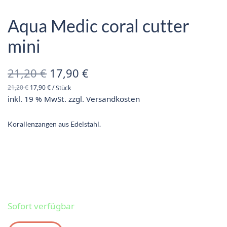
Aqua Medic coral cutter
mini
Ursprünglicher
Aktueller
21,20
€
17,90
€
21,20
€
17,90
€
/
Stück
Preis war:
Preis ist:
inkl. 19 % MwSt.
zzgl.
Versandkosten
21,20 €
17,90 €.
Korallenzangen aus Edelstahl.
Sofort verfügbar