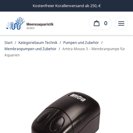
Kostenfreier Korallenversand ab 250,-€
0
Start
/
Kategoriebaum Technik
/
Pumpen und Zubehör
/
Membranpumpen und Zubehör
/
Amtra Mouse 3 – Membranpumpe für
Aquarien