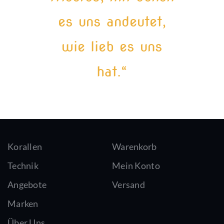
es uns andeutet,
wie lieb es uns
hat.“
Korallen
Warenkorb
Technik
Mein Konto
Angebote
Versand
Marken
Über Uns