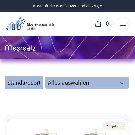
Kostenfreier Korallenversand ab 250,-€
0
Meersalz
Angebot!