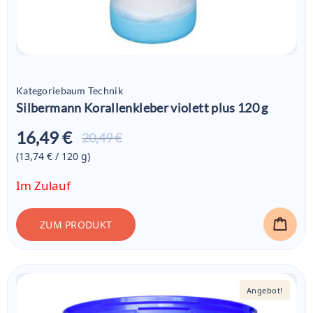
Kategoriebaum Technik
Silbermann Korallenkleber violett plus 120 g
16,49 €
Aktueller
20,49 €
Preis ist:
(13,74 € / 120
g
)
16,49 €
Im Zulauf
ZUM PRODUKT
Angebot!