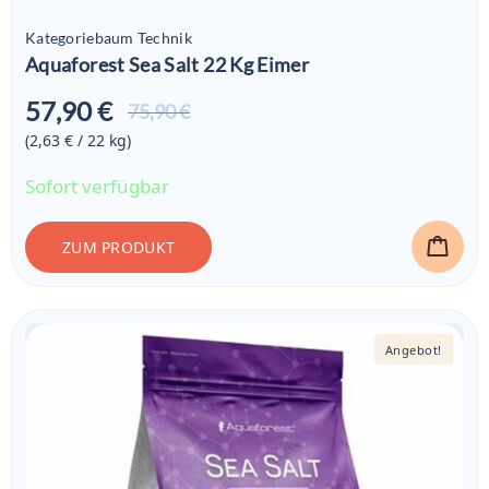
Kategoriebaum Technik
Aquaforest Sea Salt 22 Kg Eimer
57,90 €
Aktueller
75,90 €
Preis ist:
(2,63 € / 22
kg
)
57,90 €
Sofort verfügbar
ZUM PRODUKT
Angebot!