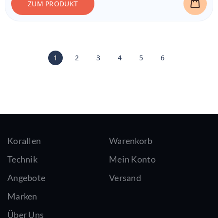
ZUM PRODUKT
1
2
3
4
5
6
Korallen
Warenkorb
Technik
Mein Konto
Angebote
Versand
Marken
Über Uns