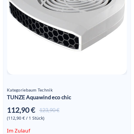
Kategoriebaum Technik
TUNZE Aquawind eco chic
112,90 €
Aktueller
123,90 €
Preis ist:
(112,90 € / 1
Stück
)
112,90 €
Im Zulauf