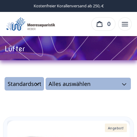
Kostenfreier Korallenversand ab 250,-€
0
Lüfter
Angebot!