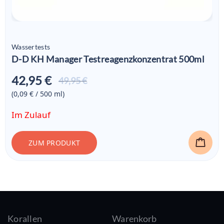
Wassertests
D-D KH Manager Testreagenzkonzentrat 500ml
42,95 €
Aktueller
49,95 €
Preis ist:
(0,09 € / 500
ml
)
42,95 €
Im Zulauf
ZUM PRODUKT
Korallen
Warenkorb