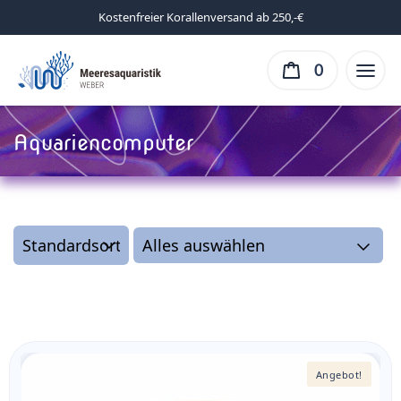
Kostenfreier Korallenversand ab 250,-€
0
Aquariencomputer
Angebot!