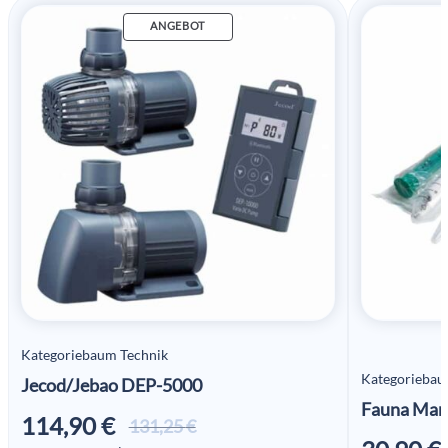
ANGEBOT
Kategoriebaum Technik
Kategoriebau
Jecod/Jebao DEP-5000
Fauna Mar
114,90
€
Ursprünglicher
Aktueller
131,25
€
Preis war:
Preis ist: