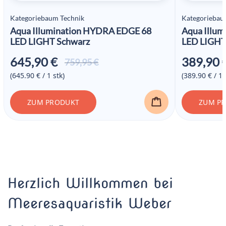
Kategoriebaum Technik
Kategoriebau
Aqua Illumination HYDRA EDGE 68
Aqua Illu
LED LIGHT Schwarz
LED LIGHT
645,90
€
389,90
Ursprünglicher
Aktueller
759,95
€
Preis war:
Preis ist:
(645.90 € / 1 stk)
(389.90 € / 1 
759,95 €
645,90 €.
ZUM PRODUKT
ZUM P
Herzlich Willkommen bei
Meeresaquaristik Weber