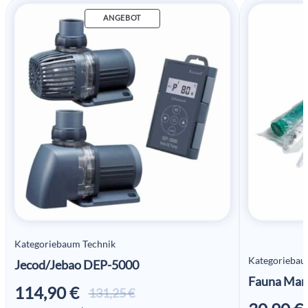
ANGEBOT
Kategoriebaum Technik
Kategoriebau
Jecod/Jebao DEP-5000
Fauna Mar
114,90
€
Ursprünglicher
Aktueller
131,25
€
Preis war:
Preis ist: