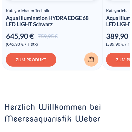
Kategoriebaum Technik
Kategoriebau
Aqua Illumination HYDRA EDGE 68
Aqua Illu
LED LIGHT Schwarz
LED LIGHT
645,90
€
389,90
Ursprünglicher
Aktueller
759,95
€
Preis war:
Preis ist:
(645.90 € / 1 stk)
(389.90 € / 1 
759,95 €
645,90 €.
ZUM PRODUKT
ZUM P
Herzlich Willkommen bei
Meeresaquaristik Weber