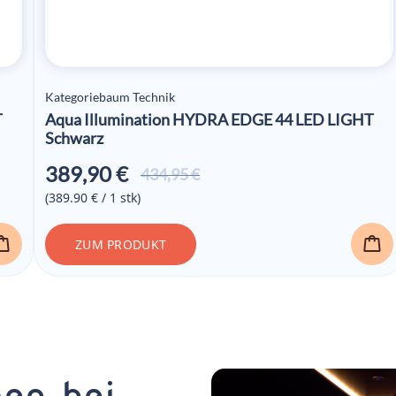
Kategoriebaum Technik
T
Aqua Illumination HYDRA EDGE 44 LED LIGHT
Schwarz
389,90
€
Ursprünglicher
Aktueller
434,95
€
Preis war:
Preis ist:
(389.90 € / 1 stk)
434,95 €
389,90 €.
ZUM PRODUKT