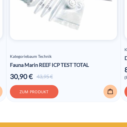
K
Kategoriebaum Technik
Fauna Marin REEF ICP TEST TOTAL
30,90
€
Ursprünglicher
Aktueller
43,95
€
(
Preis war:
Preis ist:
43,95 €
30,90 €.
ZUM PRODUKT