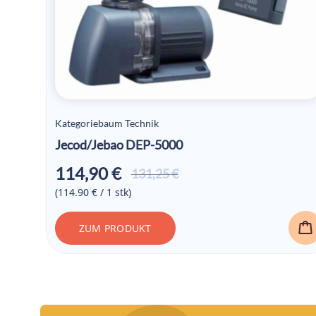
Kategoriebaum Technik
Jecod/Jebao DEP-5000
114,90
€
Ursprünglicher
Aktueller
131,25
€
Preis war:
Preis ist:
(114.90 € / 1 stk)
131,25 €
114,90 €.
ZUM PRODUKT