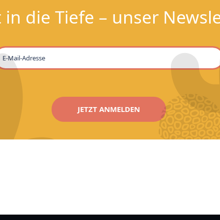
 in die Tiefe – unser Newsle
JETZT ANMELDEN