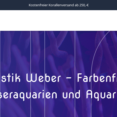
Kostenfreier Korallenversand ab 250,-€
stik Weber – Farbenfr
raquarien und Aquar