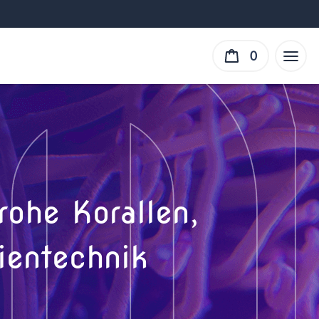
0
ohe Korallen,
ientechnik