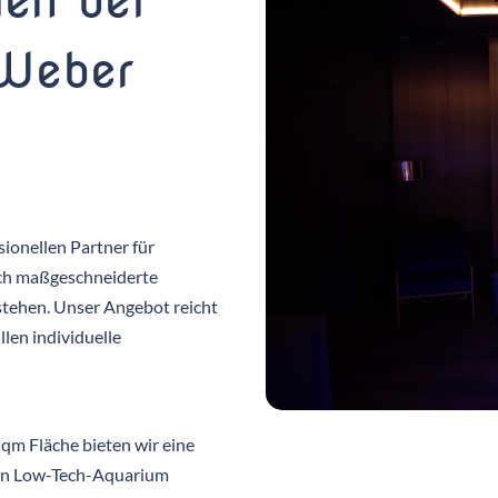
en bei
 Weber
ionellen Partner für
ch maßgeschneiderte
stehen. Unser Angebot reicht
len individuelle
qm Fläche bieten wir eine
 ein Low-Tech-Aquarium