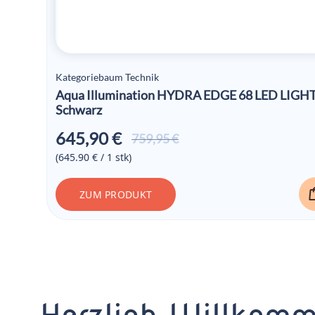
Kategoriebaum Technik
Aqua Illumination HYDRA EDGE 68 LED LIGH
Schwarz
645,90
€
Ursprünglicher
Aktueller
759,95
€
Preis war:
Preis ist:
(645.90 € / 1 stk)
759,95 €
645,90 €.
ZUM PRODUKT