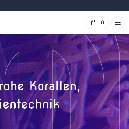
0
ohe Korallen,
ientechnik