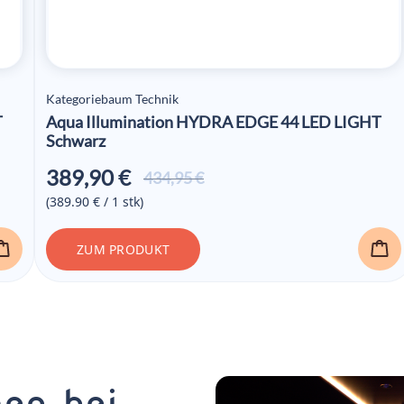
Kategoriebaum Technik
T
Aqua Illumination HYDRA EDGE 44 LED LIGHT
Schwarz
389,90
€
Ursprünglicher
Aktueller
434,95
€
Preis war:
Preis ist:
(389.90 € / 1 stk)
434,95 €
389,90 €.
ZUM PRODUKT