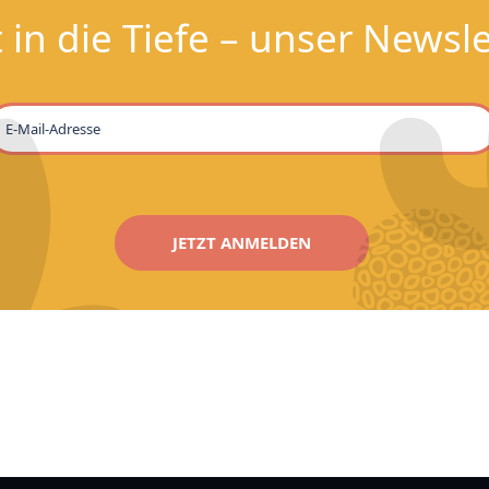
 in die Tiefe – unser Newsle
JETZT ANMELDEN