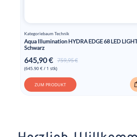
Kategoriebaum Technik
Aqua Illumination HYDRA EDGE 68 LED LIGH
Schwarz
645,90
€
Ursprünglicher
Aktueller
759,95
€
Preis war:
Preis ist:
(645.90 € / 1 stk)
759,95 €
645,90 €.
ZUM PRODUKT