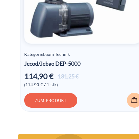
Kategoriebaum Technik
Jecod/Jebao DEP-5000
114,90
€
Ursprünglicher
Aktueller
131,25
€
Preis war:
Preis ist:
(114.90 € / 1 stk)
131,25 €
114,90 €.
ZUM PRODUKT