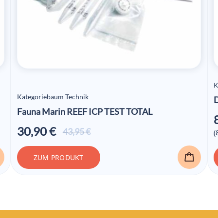
K
Kategoriebaum Technik
Fauna Marin REEF ICP TEST TOTAL
30,90
€
Ursprünglicher
Aktueller
43,95
€
(
Preis war:
Preis ist:
43,95 €
30,90 €.
ZUM PRODUKT