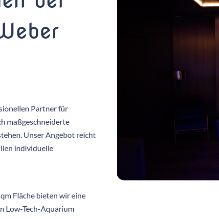
en bei
 Weber
ionellen Partner für
ch maßgeschneiderte
stehen. Unser Angebot reicht
len individuelle
qm Fläche bieten wir eine
 ein Low-Tech-Aquarium