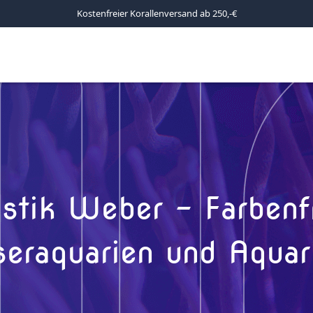
Kostenfreier Korallenversand ab 250,-€
stik Weber – Farbenfr
raquarien und Aquar