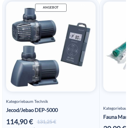
ANGEBOT
Kategoriebaum Technik
Kategoriebau
Jecod/Jebao DEP-5000
Fauna Mar
114,90
€
Ursprünglicher
Aktueller
131,25
€
Preis war:
Preis ist: