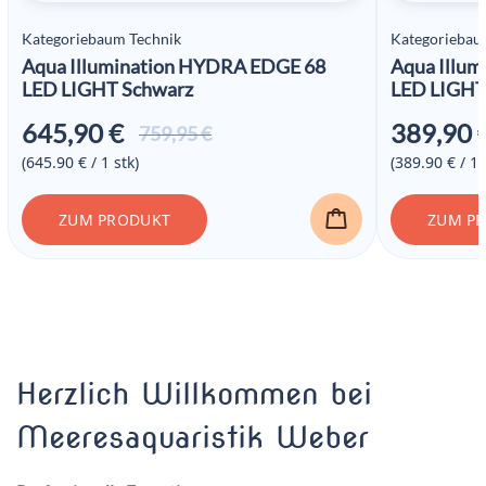
Kategoriebaum Technik
Kategoriebau
Aqua Illumination HYDRA EDGE 68
Aqua Illu
LED LIGHT Schwarz
LED LIGHT
645,90
€
389,90
Ursprünglicher
Aktueller
759,95
€
Preis war:
Preis ist:
(645.90 € / 1 stk)
(389.90 € / 1 
759,95 €
645,90 €.
ZUM PRODUKT
ZUM P
Herzlich Willkommen bei
Meeresaquaristik Weber