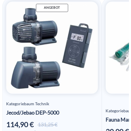
ANGEBOT
Kategoriebaum Technik
Kategoriebau
Jecod/Jebao DEP-5000
Fauna Mar
114,90
€
Ursprünglicher
Aktueller
131,25
€
Preis war:
Preis ist: