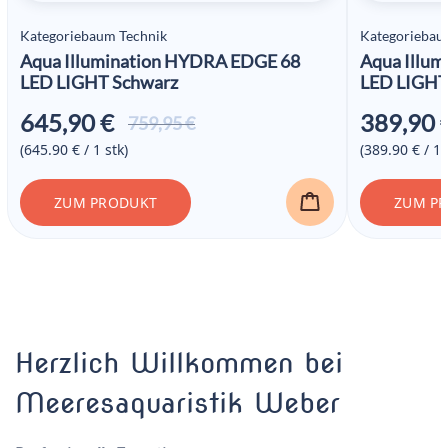
Kategoriebaum Technik
Kategoriebau
Aqua Illumination HYDRA EDGE 68
Aqua Illu
LED LIGHT Schwarz
LED LIGHT
645,90
€
389,90
Ursprünglicher
Aktueller
759,95
€
Preis war:
Preis ist:
(645.90 € / 1 stk)
(389.90 € / 1 
759,95 €
645,90 €.
ZUM PRODUKT
ZUM P
Herzlich Willkommen bei
Meeresaquaristik Weber