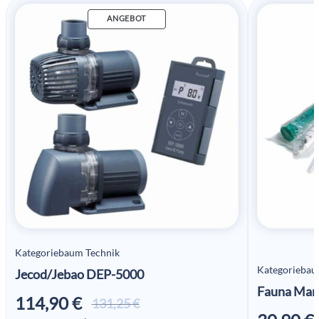
ANGEBOT
Kategoriebaum Technik
Kategoriebau
Jecod/Jebao DEP-5000
Fauna Mar
114,90
€
Ursprünglicher
Aktueller
131,25
€
Preis war:
Preis ist: