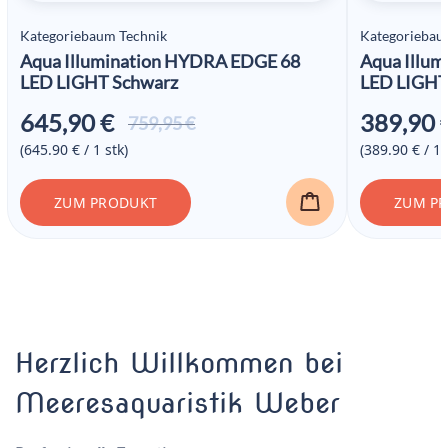
Kategoriebaum Technik
Kategoriebau
Aqua Illumination HYDRA EDGE 68
Aqua Illu
LED LIGHT Schwarz
LED LIGHT
645,90
€
389,90
Ursprünglicher
Aktueller
759,95
€
Preis war:
Preis ist:
(645.90 € / 1 stk)
(389.90 € / 1 
759,95 €
645,90 €.
ZUM PRODUKT
ZUM P
Herzlich Willkommen bei
Meeresaquaristik Weber