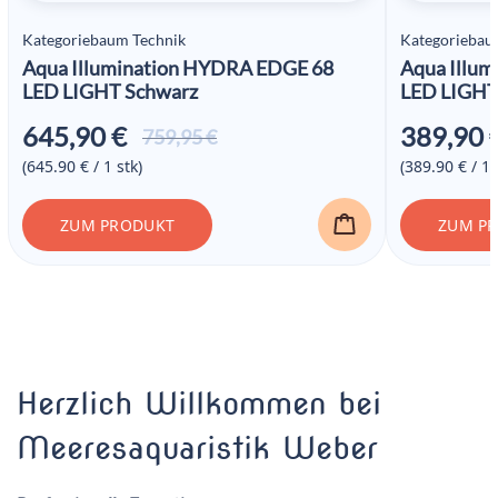
Kategoriebaum Technik
Kategoriebau
Aqua Illumination HYDRA EDGE 68
Aqua Illu
LED LIGHT Schwarz
LED LIGHT
645,90
€
389,90
Ursprünglicher
Aktueller
759,95
€
Preis war:
Preis ist:
(645.90 € / 1 stk)
(389.90 € / 1 
759,95 €
645,90 €.
ZUM PRODUKT
ZUM P
Herzlich Willkommen bei
Meeresaquaristik Weber