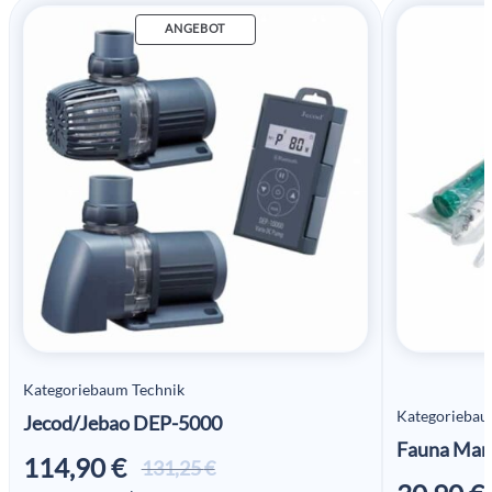
ANGEBOT
Kategoriebaum Technik
Kategoriebau
Jecod/Jebao DEP-5000
Fauna Mar
114,90
€
Ursprünglicher
Aktueller
131,25
€
Preis war:
Preis ist: