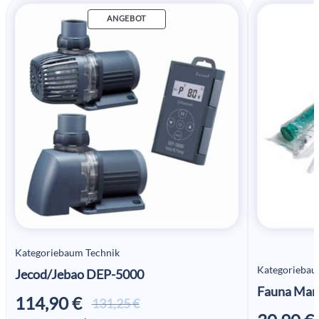
ANGEBOT
Kategoriebaum Technik
Kategoriebau
Jecod/Jebao DEP-5000
Fauna Mar
114,90
€
Ursprünglicher
Aktueller
131,25
€
Preis war:
Preis ist: