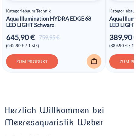
Kategoriebaum Technik
Kategoriebau
Aqua Illumination HYDRA EDGE 68
Aqua Illu
LED LIGHT Schwarz
LED LIGHT
645,90
€
389,90
Ursprünglicher
Aktueller
759,95
€
Preis war:
Preis ist:
(645.90 € / 1 stk)
(389.90 € / 1 
759,95 €
645,90 €.
ZUM PRODUKT
ZUM P
Herzlich Willkommen bei
Meeresaquaristik Weber