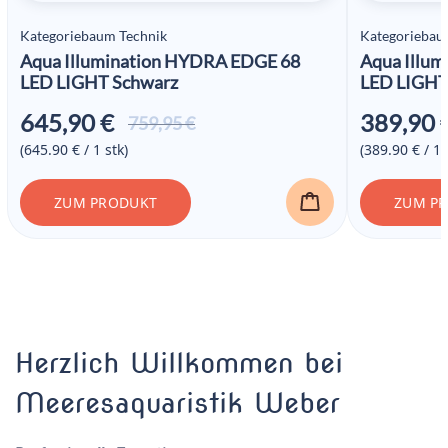
Kategoriebaum Technik
Kategoriebau
Aqua Illumination HYDRA EDGE 68
Aqua Illu
LED LIGHT Schwarz
LED LIGHT
645,90
€
389,90
Ursprünglicher
Aktueller
759,95
€
Preis war:
Preis ist:
(645.90 € / 1 stk)
(389.90 € / 1 
759,95 €
645,90 €.
ZUM PRODUKT
ZUM P
Herzlich Willkommen bei
Meeresaquaristik Weber