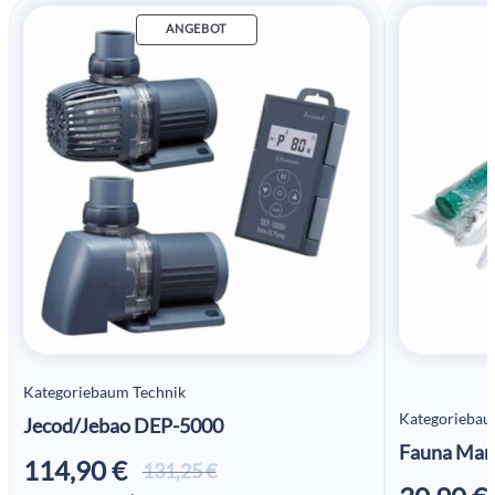
ANGEBOT
Kategoriebaum Technik
Kategoriebau
Jecod/Jebao DEP-5000
Fauna Mar
114,90
€
Ursprünglicher
Aktueller
131,25
€
Preis war:
Preis ist: